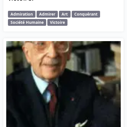
Admiration
Admirer
Art
Conquérant
Société Humaine
Victoire