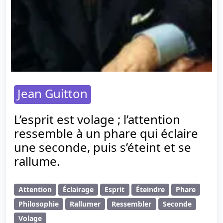
Jean Guitton
L’esprit est volage ; l’attention
ressemble à un phare qui éclaire
une seconde, puis s’éteint et se
rallume.
Attention
Éclairage
Esprit
Éteindre
Phare
Philosophie
Rallumer
Ressembler
Seconde
Volage