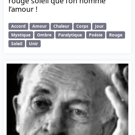
rouge soleil que l’on nomme
l’amour !
Accord
Amour
Chaleur
Corps
Jour
Mystique
Ombre
Paralytique
Poésie
Rouge
Soleil
Unir