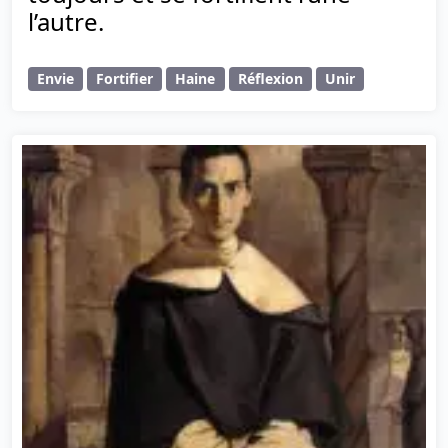
l’autre.
Envie
Fortifier
Haine
Réflexion
Unir