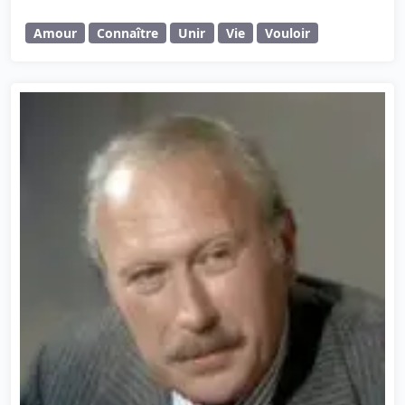
Amour
Connaître
Unir
Vie
Vouloir