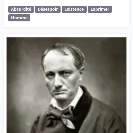
Absurdité
Désespoir
Existence
Exprimer
Homme