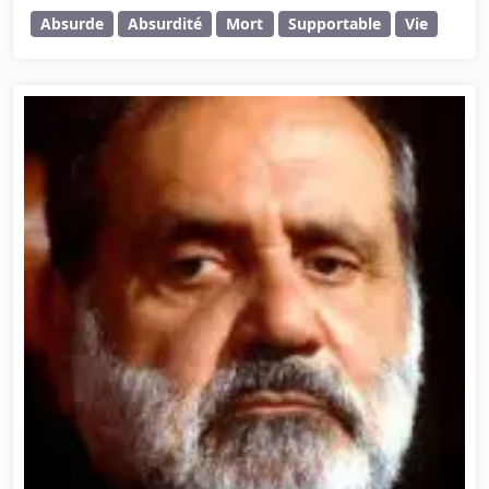
Absurde
Absurdité
Mort
Supportable
Vie