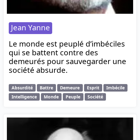
Jean Yanne
Le monde est peuplé d’imbéciles
qui se battent contre des
demeurés pour sauvegarder une
société absurde.
Absurdité
Battre
Demeure
Esprit
Imbécile
Intelligence
Monde
Peuple
Société