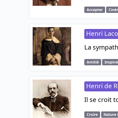
Accepter
Ciné
Henri Laco
La sympathi
Amitié
Inspira
Henri de R
Il se croit 
Croire
Nature