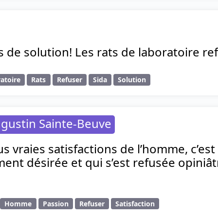
as de solution! Les rats de laboratoire re
atoire
Rats
Refuser
Sida
Solution
gustin Sainte-Beuve
s vraies satisfactions de l’homme, c’est
nt désirée et qui s’est refusée opiniât
Homme
Passion
Refuser
Satisfaction