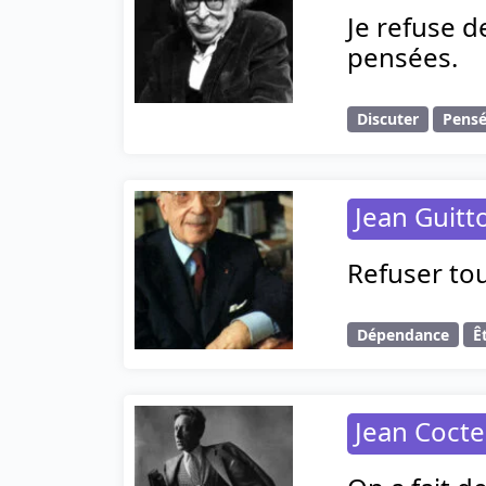
Je refuse d
pensées.
Discuter
Pens
Jean Guitt
Refuser to
Dépendance
Ê
Jean Coct