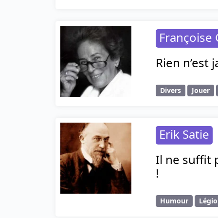
Françoise 
Rien n’est j
Divers
Jouer
Erik Satie
Il ne suffi
!
Humour
Légi