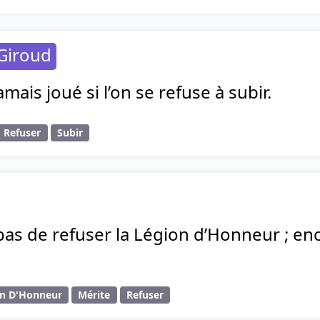
Giroud
amais joué si l’on se refuse à subir.
Refuser
Subir
t pas de refuser la Légion d’Honneur ; enc
on D'Honneur
Mérite
Refuser