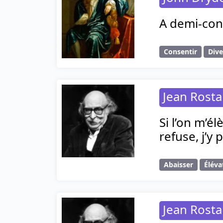
A demi-cons
Consentir
Dive
Jean Rost
Si l’on m’él
refuse, j’y
Abaisser
Éléva
Jean Rost