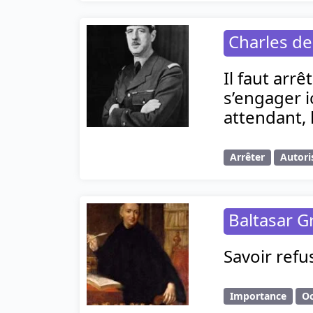
Charles de
Il faut arr
s’engager 
attendant, 
Arrêter
Autori
Baltasar G
Savoir refu
Importance
Oc