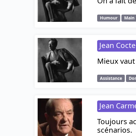
On a fait d
Humour
Main
Jean Coct
Mieux vaut 
Assistance
Do
Jean Carm
Toujours ac
scénarios.