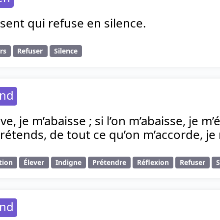
ent qui refuse en silence.
rs
Refuser
Silence
and
ève, je m’abaisse ; si l’on m’abaisse, je 
 prétends, de tout ce qu’on m’accorde, j
tion
Élever
Indigne
Prétendre
Réflexion
Refuser
and