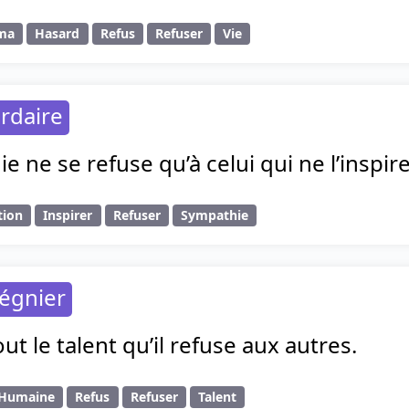
ma
Hasard
Refus
Refuser
Vie
rdaire
e ne se refuse qu’à celui qui ne l’inspire
tion
Inspirer
Refuser
Sympathie
égnier
tout le talent qu’il refuse aux autres.
 Humaine
Refus
Refuser
Talent