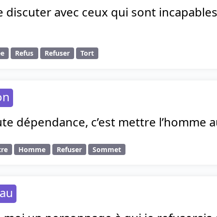
e discuter avec ceux qui sont incapables 
ée
Refus
Refuser
Tort
on
ute dépendance, c’est mettre l’homme a
tre
Homme
Refuser
Sommet
eau