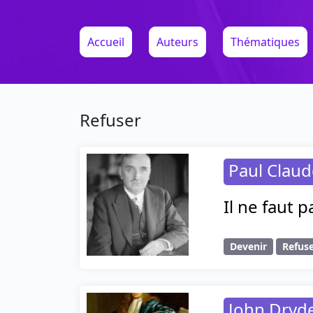
Accueil
Auteurs
Thématiques
Refuser
Paul Claud
Il ne faut 
Devenir
Refus
John Dryd