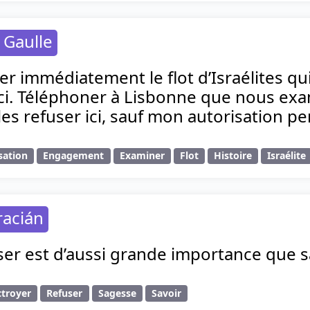
 Gaulle
êter immédiatement le flot d’Israélites q
ici. Téléphoner à Lisbonne que nous exa
les refuser ici, sauf mon autorisation pe
sation
Engagement
Examiner
Flot
Histoire
Israélite
racián
ser est d’aussi grande importance que s
troyer
Refuser
Sagesse
Savoir