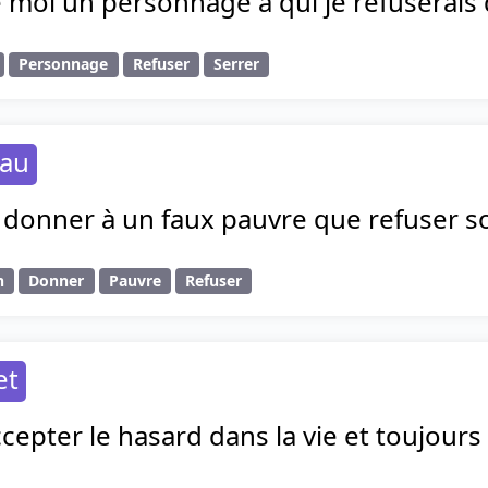
e moi un personnage à qui je refuserais 
Personnage
Refuser
Serrer
eau
donner à un faux pauvre que refuser son
n
Donner
Pauvre
Refuser
et
cepter le hasard dans la vie et toujours 