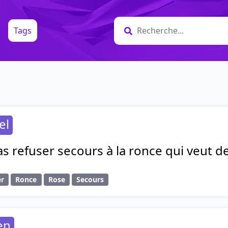
Tags
el
pas refuser secours à la ronce qui veut d
er
Ronce
Rose
Secours
en