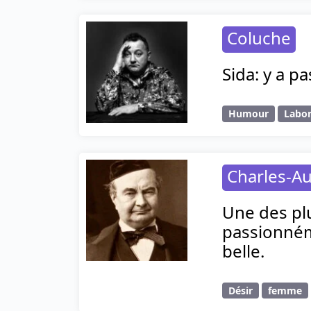
Coluche
Sida: y a p
Humour
Labor
Charles-Au
Une des plu
passionnéme
belle.
Désir
femme