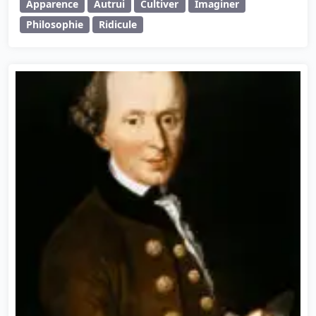
Apparence
Autrui
Cultiver
Imaginer
Philosophie
Ridicule