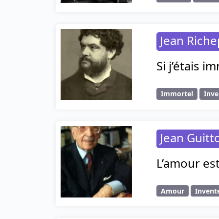
Jean Riche
Si j’étais i
Immortel
Inve
Jean Guitt
L’amour est
Amour
Invent