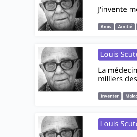
J’invente m
Amis
Amitié
Louis Scut
La médecine
milliers de
Inventer
Mala
Louis Scut