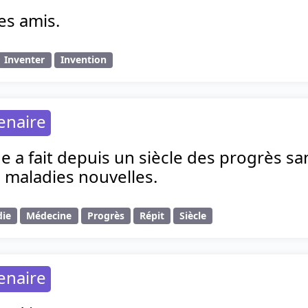
es amis.
Inventer
Invention
enaire
 a fait depuis un siècle des progrès san
s maladies nouvelles.
die
Médecine
Progrès
Répit
Siècle
enaire