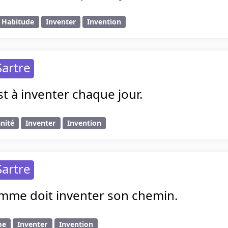
Habitude
Inventer
Invention
Sartre
t à inventer chaque jour.
nité
Inventer
Invention
Sartre
me doit inventer son chemin.
me
Inventer
Invention