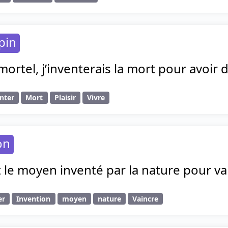
pin
mmortel, j’inventerais la mort pour avoir d
nter
Mort
Plaisir
Vivre
on
 le moyen inventé par la nature pour va
er
Invention
moyen
nature
Vaincre