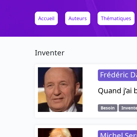
Accueil
Auteurs
Thématiques
Inventer
Frédéric D
Quand j’ai 
Besoin
Invent
Michel Ser