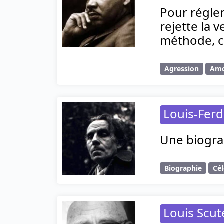
Pour régle
rejette la 
méthode, c’
Agression
Am
Louis-Ferd
Une biograp
Biographie
Cél
Louis Scut