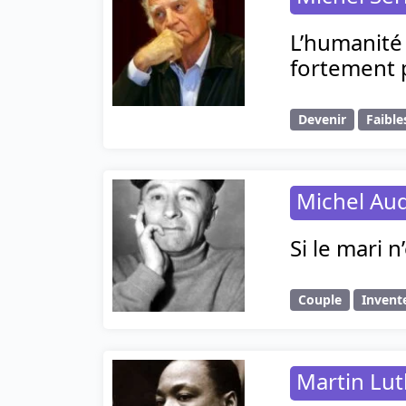
L’humanité 
fortement p
Devenir
Faible
Michel Au
Si le mari n’
Couple
Invent
Martin Lut