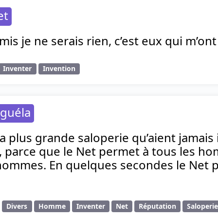
et
is je ne serais rien, c’est eux qui m’ont
Inventer
Invention
éguéla
la plus grande saloperie qu’aient jamai
t, parce que le Net permet à tous les
 hommes. En quelques secondes le Net p
Divers
Homme
Inventer
Net
Réputation
Saloperi