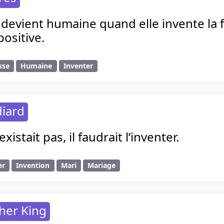
devient humaine quand elle invente la fa
ositive.
sse
Humaine
Inventer
diard
existait pas, il faudrait l’inventer.
er
Invention
Mari
Mariage
her King