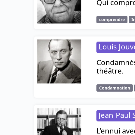
Qui compre
comprendre
I
Louis Jouv
Condamnés 
théâtre.
Condamnation
Jean-Paul 
L’ennui avec