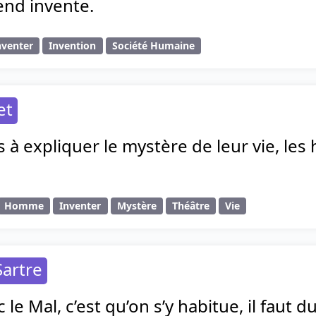
nd invente.
nventer
Invention
Société Humaine
et
à expliquer le mystère de leur vie, les
Homme
Inventer
Mystère
Théâtre
Vie
Sartre
 le Mal, c’est qu’on s’y habitue, il faut 