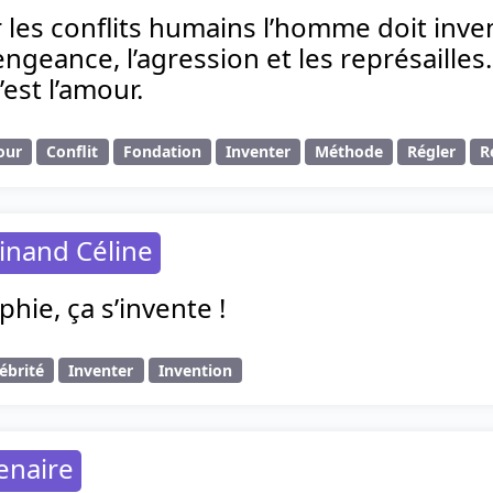
r les conflits humains l’homme doit inv
vengeance, l’agression et les représailles
est l’amour.
our
Conflit
Fondation
Inventer
Méthode
Régler
R
inand Céline
hie, ça s’invente !
ébrité
Inventer
Invention
enaire