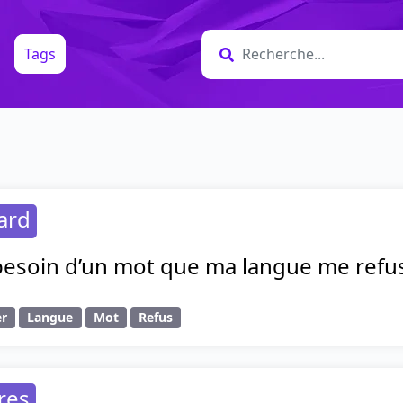
Tags
ard
besoin d’un mot que ma langue me refuse,
er
Langue
Mot
Refus
res