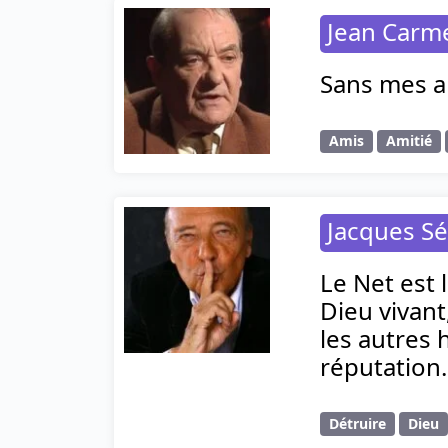
Jean Carm
Sans mes am
Amis
Amitié
Jacques S
Le Net est 
Dieu vivan
les autres
réputation.
Détruire
Dieu