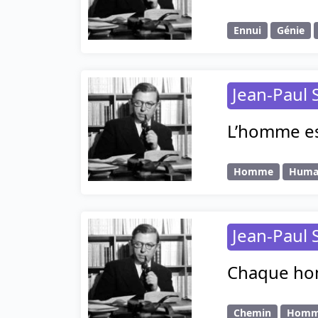
Ennui
Génie
Jean-Paul 
L’homme es
Homme
Huma
Jean-Paul 
Chaque hom
Chemin
Hom