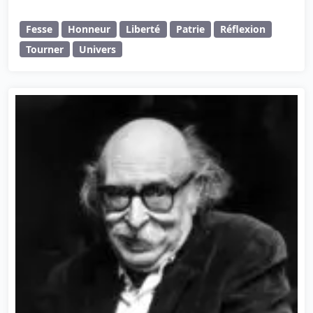
Fesse
Honneur
Liberté
Patrie
Réflexion
Tourner
Univers