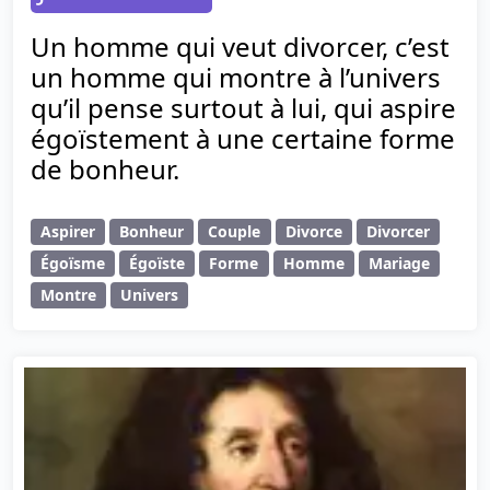
Un homme qui veut divorcer, c’est
un homme qui montre à l’univers
qu’il pense surtout à lui, qui aspire
égoïstement à une certaine forme
de bonheur.
Aspirer
Bonheur
Couple
Divorce
Divorcer
Égoïsme
Égoïste
Forme
Homme
Mariage
Montre
Univers