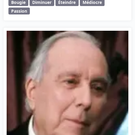
Bougie
Diminuer
Éteindre
Médiocre
Passion