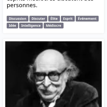
personnes.
Discussion
Discuter
Élite
Esprit
Événement
Idée
Intelligence
Médiocre