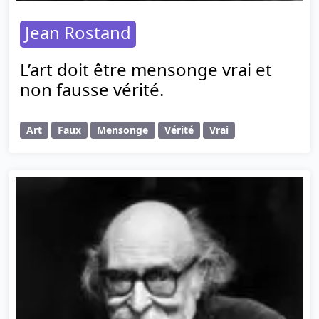
Jean Rostand
L’art doit être mensonge vrai et
non fausse vérité.
Art
Faux
Mensonge
Vérité
Vrai