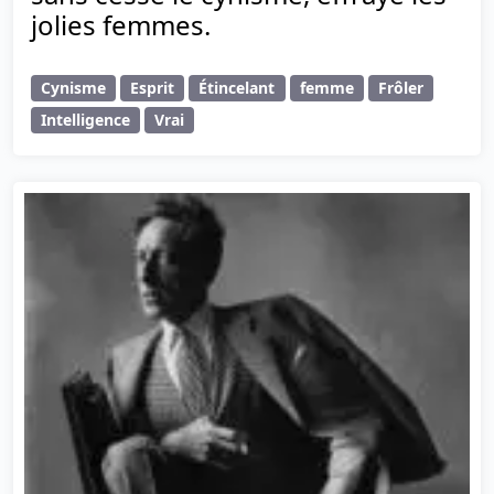
jolies femmes.
Cynisme
Esprit
Étincelant
femme
Frôler
Intelligence
Vrai