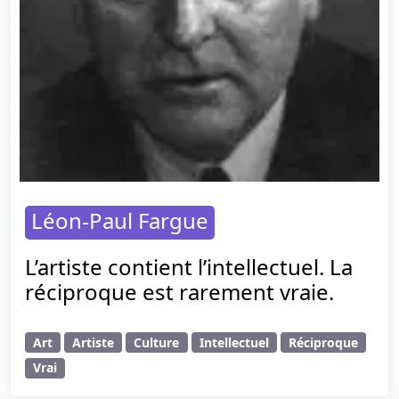
Léon-Paul Fargue
L’artiste contient l’intellectuel. La
réciproque est rarement vraie.
Art
Artiste
Culture
Intellectuel
Réciproque
Vrai