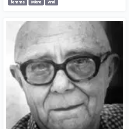
femme
Mère
Vrai